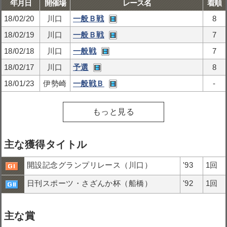
年月日
開催場
レース名
着順
18/02/20
川口
一般Ｂ戦
8
18/02/19
川口
一般Ｂ戦
7
18/02/18
川口
一般戦
7
18/02/17
川口
予選
8
18/01/23
伊勢崎
一般戦Ｂ
-
もっと見る
主な獲得タイトル
開設記念グランプリレース（川口）
'93
1回
日刊スポーツ・さざんか杯（船橋）
'92
1回
主な賞