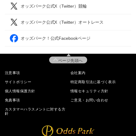
オッズパーク公式X（Twitter）競輪
オッズパーク公式X（Twitter）オートレース
オッズパーク！公式Facebookページ
ページ先頭へ
注意事項
会社案内
サイトポリシー
特定商取引法に基づく表示
個人情報保護方針
情報セキュリティ方針
免責事項
ご意見・お問い合わせ
カスタマーハラスメントに対する方
針