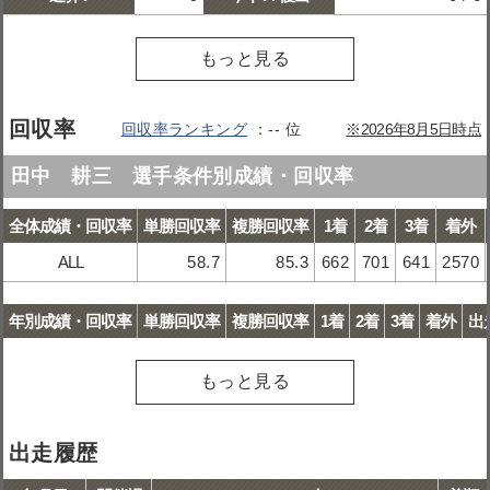
もっと見る
回収率
回収率ランキング
--
2026年8月5日時点
田中 耕三 選手条件別成績・回収率
全体成績・回収率
単勝回収率
複勝回収率
1着
2着
3着
着外
ALL
58.7
85.3
662
701
641
2570
年別成績・回収率
単勝回収率
複勝回収率
1着
2着
3着
着外
出
もっと見る
出走履歴