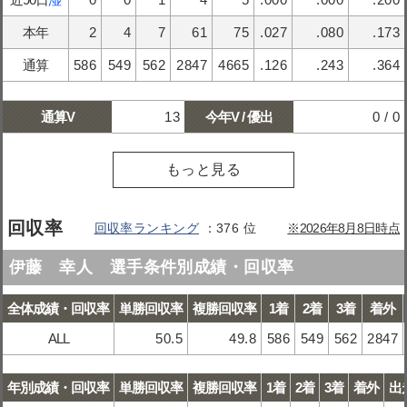
本年
2
4
7
61
75
.027
.080
.173
通算
586
549
562
2847
4665
.126
.243
.364
通算V
13
今年V / 優出
0 / 0
もっと見る
回収率
回収率ランキング
376
2026年8月8日時点
伊藤 幸人 選手条件別成績・回収率
全体成績・回収率
単勝回収率
複勝回収率
1着
2着
3着
着外
ALL
50.5
49.8
586
549
562
2847
年別成績・回収率
単勝回収率
複勝回収率
1着
2着
3着
着外
出