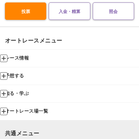
投票
入金・精算
照会
オートレースメニュー
レース情報
予想する
知る・学ぶ
オートレース場一覧
共通メニュー