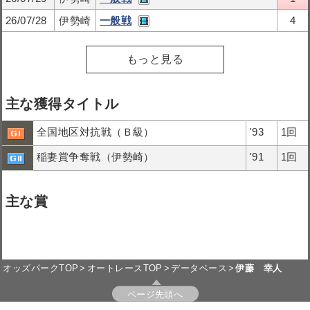
26/07/28
伊勢崎
一般戦
4
もっと見る
主な獲得タイトル
全国地区対抗戦（Ｂ級）
'93
1回
稲妻賞争奪戦（伊勢崎）
'91
1回
主な賞
オッズパークTOP
オートレースTOP
データベース
伊藤 幸人
ページ先頭へ