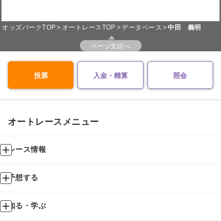
オッズパークTOP
オートレースTOP
データベース
中田 義明
ページ先頭へ
投票
入金・精算
照会
オートレースメニュー
レース情報
予想する
知る・学ぶ