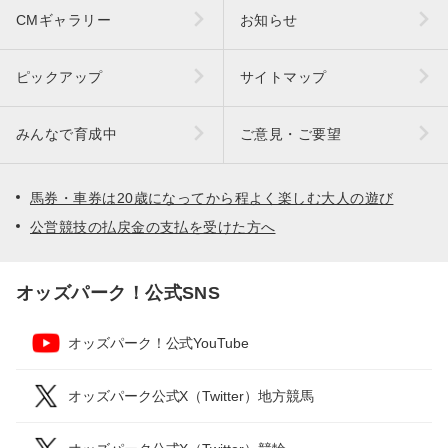
CMギャラリー
お知らせ
ピックアップ
サイトマップ
みんなで育成中
ご意見・ご要望
馬券・車券は20歳になってから程よく楽しむ大人の遊び
公営競技の払戻金の支払を受けた方へ
オッズパーク！公式SNS
オッズパーク！公式YouTube
オッズパーク公式X（Twitter）地方競馬