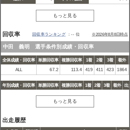
もっと見る
回収率
回収率ランキング
--
2026年8月8日時点
中田 義明 選手条件別成績・回収率
全体成績・回収率
単勝回収率
複勝回収率
1着
2着
3着
着外
ALL
67.2
113.4
419
411
423
1864
年別成績・回収率
単勝回収率
複勝回収率
1着
2着
3着
着外
出
もっと見る
出走履歴