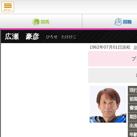
広瀬 豪彦
ひろせ たけひこ
1962年07月01日
浜松
プ
現
前
審
期
出
年