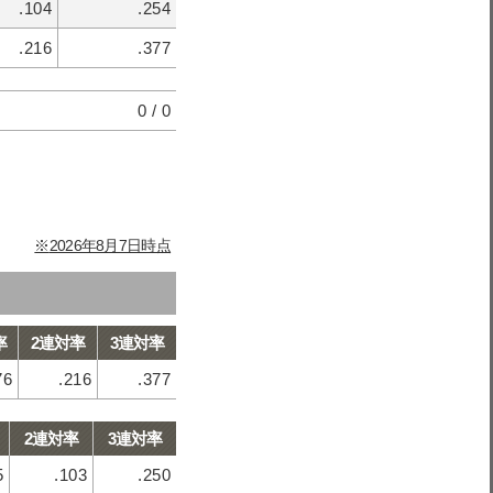
.104
.254
.216
.377
0 / 0
2026年8月7日時点
率
2連対率
3連対率
76
.216
.377
2連対率
3連対率
5
.103
.250