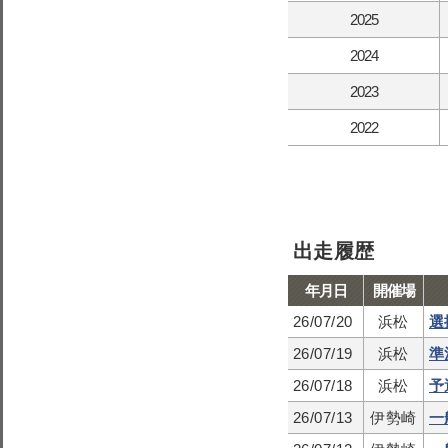
2025
2024
2023
2022
出走履歴
年月日
開催場
26/07/20
浜松
選
26/07/19
浜松
準
26/07/18
浜松
予
26/07/13
伊勢崎
一