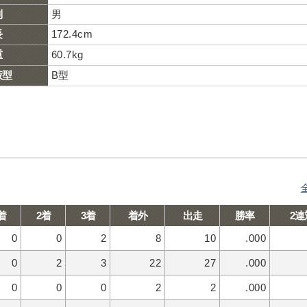
別
男
長
172.4cm
重
60.7kg
液型
B型
着
2着
3着
着外
出走
勝率
2連
0
0
2
8
10
.000
0
2
3
22
27
.000
0
0
0
2
2
.000