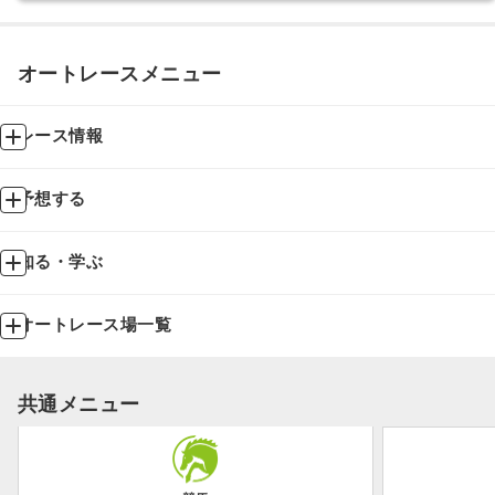
オートレースメニュー
レース情報
予想する
知る・学ぶ
オートレース場一覧
共通メニュー