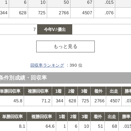
1
6
10
50
67
.015
344
628
725
2766
4507
.076
7
今年V / 優出
もっと見る
回収率ランキング
390
条件別成績・回収率
単勝回収率
複勝回収率
1着
2着
3着
着外
出走
勝
45.8
71.2
344
628
725
2766
4507
.0
単勝回収率
複勝回収率
1着
2着
3着
着外
出走
勝率
8.1
64.6
1
6
10
51
68
.01