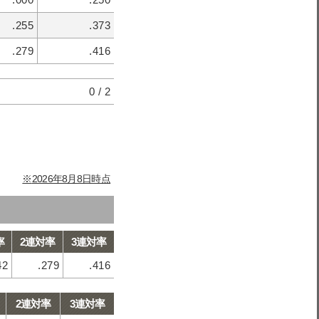
.255
.373
.279
.416
0 / 2
2026年8月8日時点
率
2連対率
3連対率
42
.279
.416
2連対率
3連対率