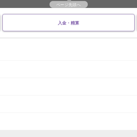
ページ先頭へ
入金・精算