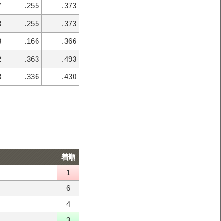
7
.255
.373
8
.255
.373
3
.166
.366
2
.363
.493
8
.336
.430
着順
1
6
4
3