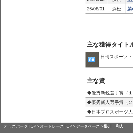
26/08/01
浜松
第
主な獲得タイト
日刊スポーツ・
主な賞
◆優秀新鋭選手賞（１
◆優秀新人選手賞（２
◆日本プロスポーツ大
オッズパークTOP
オートレースTOP
データベース
掛川 和人