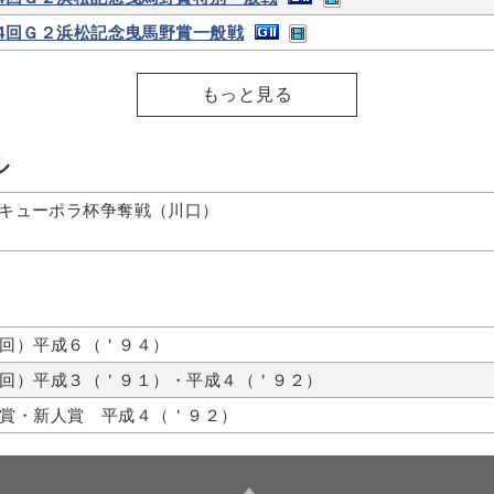
4回Ｇ２浜松記念曳馬野賞一般戦
もっと見る
ル
キューポラ杯争奪戦（川口）
回）平成６（＇９４）
回）平成３（＇９１）・平成４（＇９２）
賞・新人賞 平成４（＇９２）