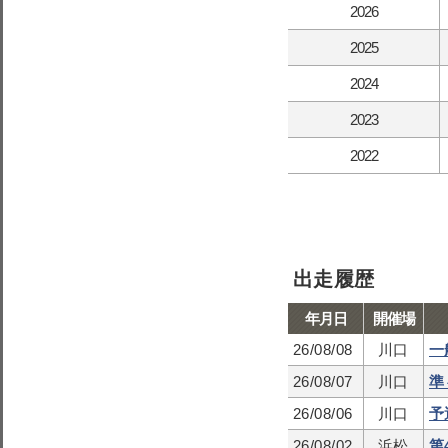
2026
2025
2024
2023
2022
出走履歴
年月日
開催場
26/08/08
川口
一
26/08/07
川口
準
26/08/06
川口
予
26/08/02
浜松
第