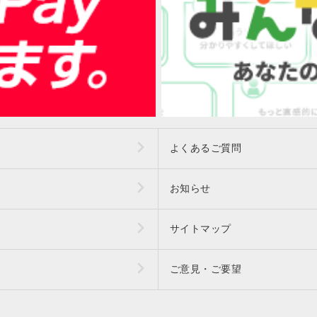
よくあるご質問
お知らせ
サイトマップ
ご意見・ご要望