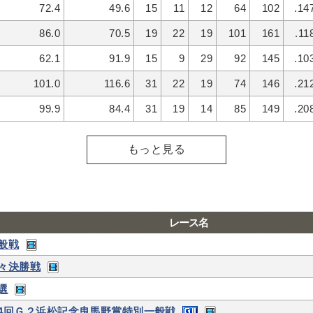
72.4
49.6
15
11
12
64
102
.14
86.0
70.5
19
22
19
101
161
.11
62.1
91.9
15
9
29
92
145
.10
101.0
116.6
31
22
19
74
146
.21
99.9
84.4
31
19
14
85
149
.20
もっと見る
レース名
般戦
々決勝戦
選
4回Ｇ２浜松記念曳馬野賞特別一般戦