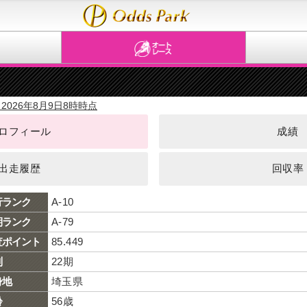
2026年8月9日8時
ロフィール
成績
出走履歴
回収率
行ランク
A-10
期ランク
A-79
査ポイント
85.449
別
22期
身地
埼玉県
齢
56歳