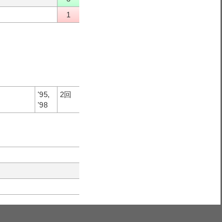
1
'95,
2回
'98