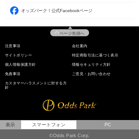
オッズパーク！公式Facebookページ
ページ先頭へ
注意事項
会社案内
サイトポリシー
特定商取引法に基づく表示
個人情報保護方針
情報セキュリティ方針
免責事項
ご意見・お問い合わせ
カスタマーハラスメントに対する方
針
表示
スマートフォン
PC
©Odds Park Corp.