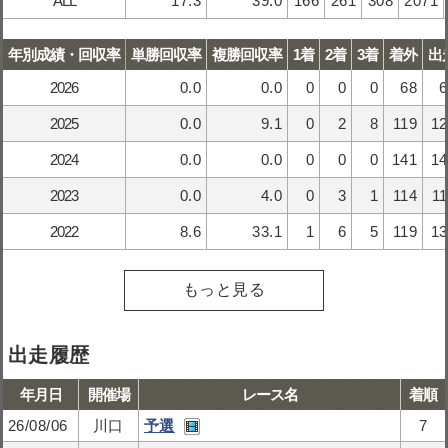
ALL
17.3
39.0
166
261
308
2071
年別成績・回収率
単勝回収率
複勝回収率
1着
2着
3着
着外
出
2026
0.0
0.0
0
0
0
68
6
2025
0.0
9.1
0
2
8
119
12
2024
0.0
0.0
0
0
0
141
14
2023
0.0
4.0
0
3
1
114
11
2022
8.6
33.1
1
6
5
119
13
もっと見る
出走履歴
年月日
開催場
レース名
着順
26/08/06
川口
予選
7