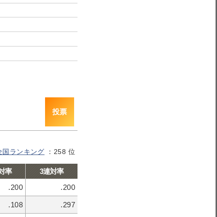
投票
全国ランキング
258
対率
3連対率
.200
.200
.108
.297