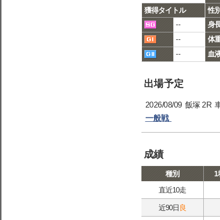
獲得タイトル
性
--
身
--
体
--
血
出場予定
2026/08/09
飯塚 2R
一般戦
成績
種別
1
直近10走
近90日
良