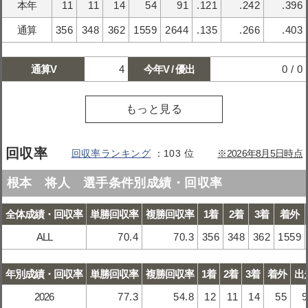
本年
11
11
14
54
91
.121
.242
.396
通算
356
348
362
1559
2644
.135
.266
.403
通算V
4
今年V / 優出
0 / 0
もっと見る
回収率
回収率ランキング
103
2026年8月5日時点
根本 将人 選手条件別成績・回収率
全体成績・回収率
単勝回収率
複勝回収率
1着
2着
3着
着外
ALL
70.4
70.3
356
348
362
1559
年別成績・回収率
単勝回収率
複勝回収率
1着
2着
3着
着外
出
2026
77.3
54.8
12
11
14
55
9