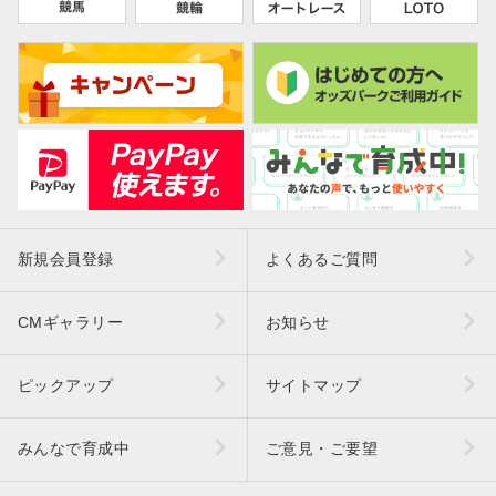
新規会員登録
よくあるご質問
CMギャラリー
お知らせ
ピックアップ
サイトマップ
みんなで育成中
ご意見・ご要望