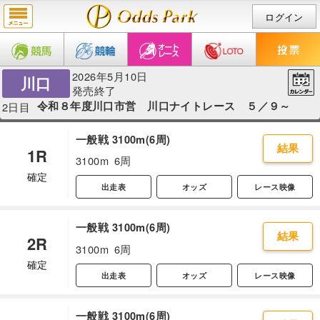
ログイン
2026年5月10日
川口
発売終了
令和８年度川口市営 川口ナイトレース ５／９～
2日目
一般戦 3100m(6周)
結果
1R
3100m
6周
確定
出走表
オッズ
レース映像
一般戦 3100m(6周)
結果
2R
3100m
6周
確定
出走表
オッズ
レース映像
一般戦 3100m(6周)