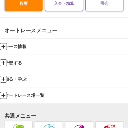
投票
入金・精算
照会
オートレースメニュー
レース情報
予想する
知る・学ぶ
オートレース場一覧
共通メニュー