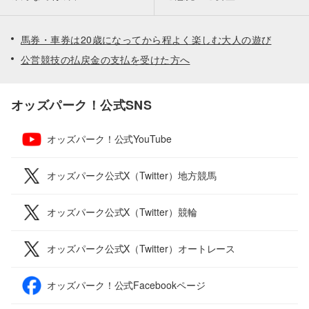
馬券・車券は20歳になってから程よく楽しむ大人の遊び
公営競技の払戻金の支払を受けた方へ
オッズパーク！公式SNS
オッズパーク！公式YouTube
オッズパーク公式X（Twitter）地方競馬
オッズパーク公式X（Twitter）競輪
オッズパーク公式X（Twitter）オートレース
オッズパーク！公式Facebookページ