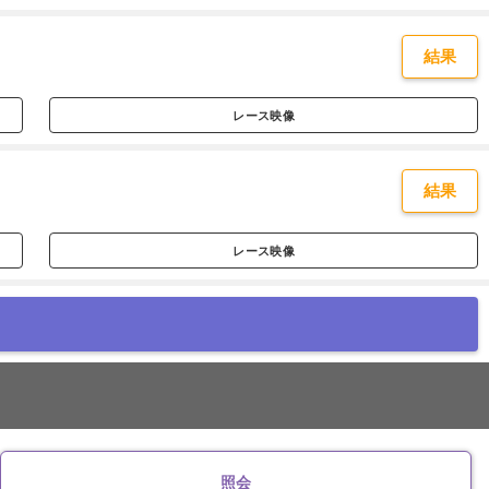
結果
レース映像
結果
レース映像
照会