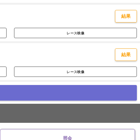
結果
レース映像
結果
レース映像
照会