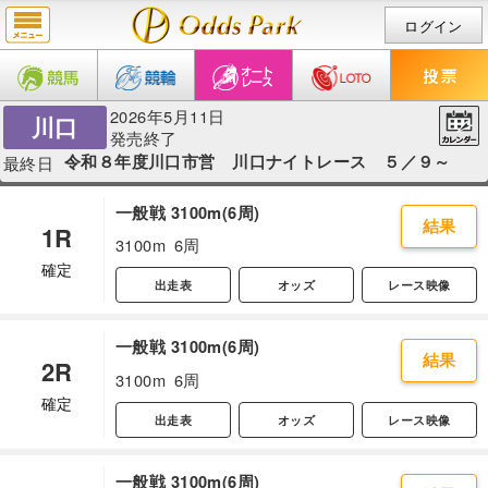
ログイン
2026年5月11日
川口
発売終了
令和８年度川口市営 川口ナイトレース ５／９～
最終日
一般戦 3100m(6周)
結果
1R
3100m
6周
確定
出走表
オッズ
レース映像
一般戦 3100m(6周)
結果
2R
3100m
6周
確定
出走表
オッズ
レース映像
一般戦 3100m(6周)