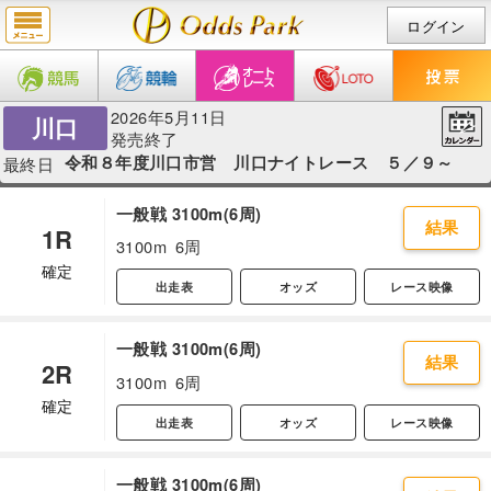
ログイン
2026年5月11日
川口
発売終了
令和８年度川口市営 川口ナイトレース ５／９～
最終日
一般戦 3100m(6周)
結果
1R
3100m
6周
確定
出走表
オッズ
レース映像
一般戦 3100m(6周)
結果
2R
3100m
6周
確定
出走表
オッズ
レース映像
一般戦 3100m(6周)