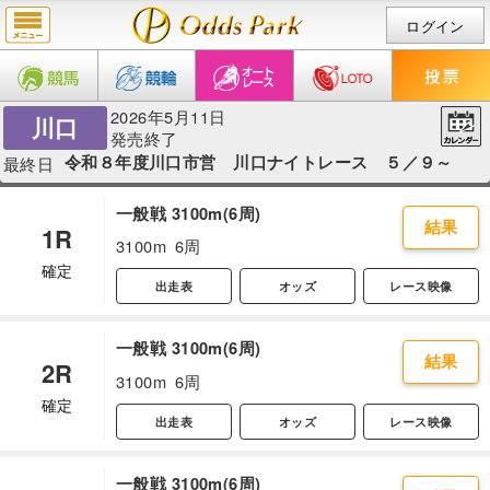
ログイン
2026年5月11日
川口
発売終了
令和８年度川口市営 川口ナイトレース ５／９～
最終日
一般戦 3100m(6周)
結果
1R
3100m
6周
確定
出走表
オッズ
レース映像
一般戦 3100m(6周)
結果
2R
3100m
6周
確定
出走表
オッズ
レース映像
一般戦 3100m(6周)