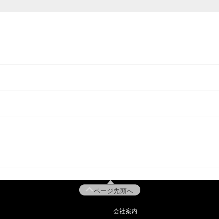
ページ先頭へ
会社案内