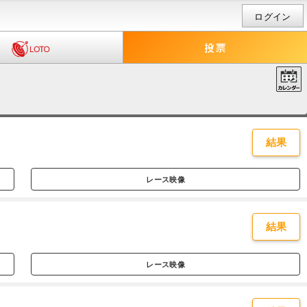
ログイン
結果
レース映像
結果
レース映像