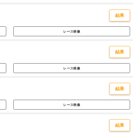
結果
レース映像
結果
レース映像
結果
レース映像
結果