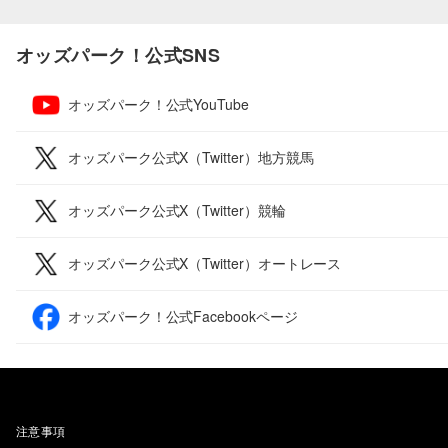
オッズパーク！公式SNS
オッズパーク！公式YouTube
オッズパーク公式X（Twitter）地方競馬
オッズパーク公式X（Twitter）競輪
オッズパーク公式X（Twitter）オートレース
オッズパーク！公式Facebookページ
注意事項