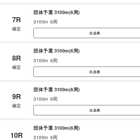
団体予選 3100m(6周)
7R
3100m
6周
確定
出走表
団体予選 3100m(6周)
8R
3100m
6周
確定
出走表
団体予選 3100m(6周)
9R
3100m
6周
確定
出走表
団体予選 3100m(6周)
10R
3100m
6周