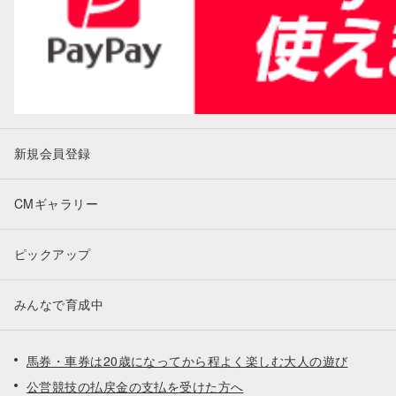
新規会員登録
CMギャラリー
ピックアップ
みんなで育成中
馬券・車券は20歳になってから程よく楽しむ大人の遊び
公営競技の払戻金の支払を受けた方へ