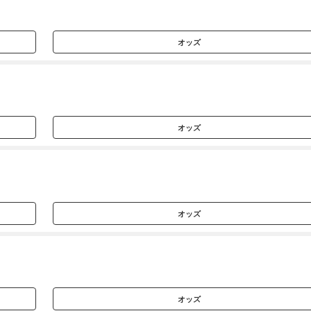
オッズ
オッズ
オッズ
オッズ