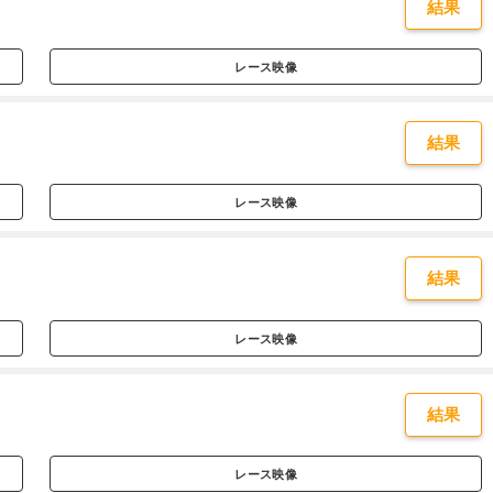
結果
レース映像
結果
レース映像
結果
レース映像
結果
レース映像