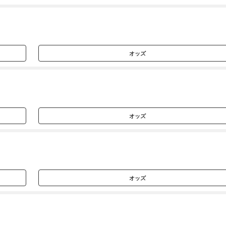
オッズ
オッズ
オッズ