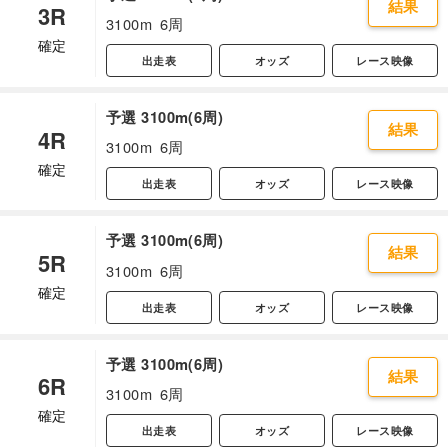
結果
3R
3100m
6周
確定
出走表
オッズ
レース映像
予選 3100m(6周)
結果
4R
3100m
6周
確定
出走表
オッズ
レース映像
予選 3100m(6周)
結果
5R
3100m
6周
確定
出走表
オッズ
レース映像
予選 3100m(6周)
結果
6R
3100m
6周
確定
出走表
オッズ
レース映像