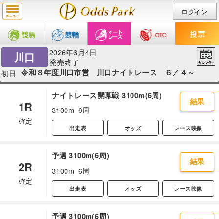
ログイン
2026年6月4日
川口
発売終了
令和８年度川口市営 川口ナイトレース ６／４～
初日
ナイトレース開幕戦 3100m(6周)
結果
1R
3100m
6周
確定
出走表
オッズ
レース映像
予選 3100m(6周)
結果
2R
3100m
6周
確定
出走表
オッズ
レース映像
予選 3100m(6周)