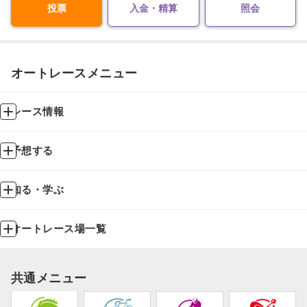
投票
入金・精算
照会
オートレースメニュー
レース情報
予想する
知る・学ぶ
オートレース場一覧
共通メニュー