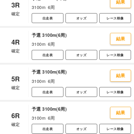
結果
3R
3100m
6周
確定
出走表
オッズ
レース映像
予選 3100m(6周)
結果
4R
3100m
6周
確定
出走表
オッズ
レース映像
予選 3100m(6周)
結果
5R
3100m
6周
確定
出走表
オッズ
レース映像
予選 3100m(6周)
結果
6R
3100m
6周
確定
出走表
オッズ
レース映像