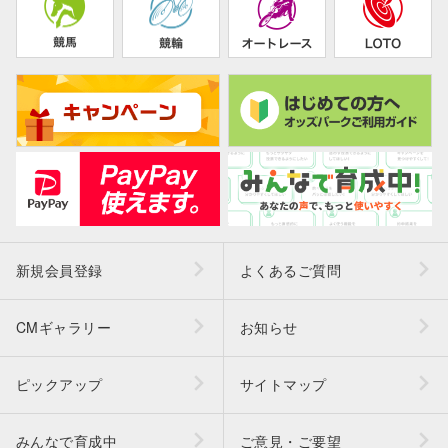
新規会員登録
よくあるご質問
CMギャラリー
お知らせ
ピックアップ
サイトマップ
みんなで育成中
ご意見・ご要望