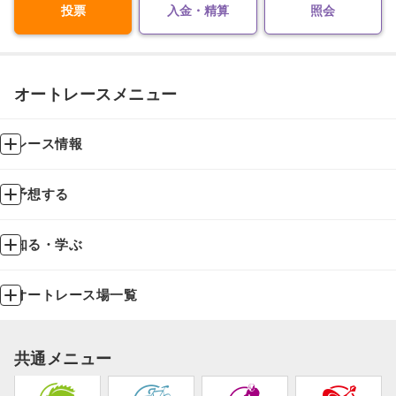
投票
入金・精算
照会
オートレースメニュー
レース情報
予想する
知る・学ぶ
オートレース場一覧
共通メニュー