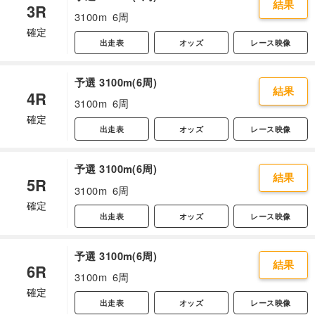
結果
3R
3100m
6周
確定
出走表
オッズ
レース映像
予選 3100m(6周)
結果
4R
3100m
6周
確定
出走表
オッズ
レース映像
予選 3100m(6周)
結果
5R
3100m
6周
確定
出走表
オッズ
レース映像
予選 3100m(6周)
結果
6R
3100m
6周
確定
出走表
オッズ
レース映像