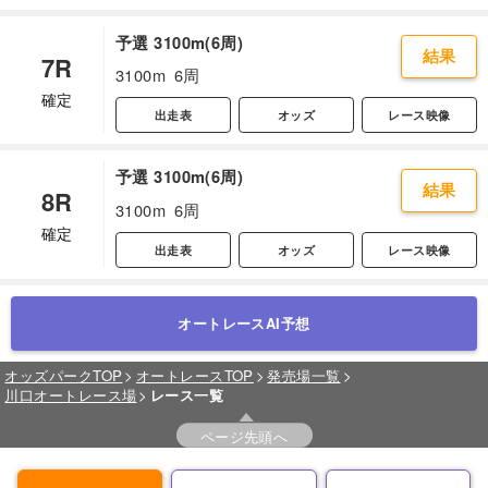
予選 3100m(6周)
結果
7R
3100m
6周
確定
出走表
オッズ
レース映像
予選 3100m(6周)
結果
8R
3100m
6周
確定
出走表
オッズ
レース映像
オートレースAI予想
オッズパークTOP
オートレースTOP
発売場一覧
川口オートレース場
レース一覧
ページ先頭へ