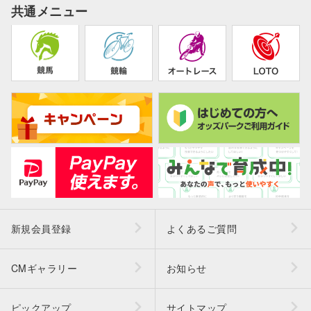
共通メニュー
新規会員登録
よくあるご質問
CMギャラリー
お知らせ
ピックアップ
サイトマップ