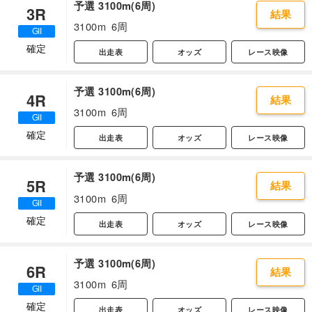
予選 3100m(6周)
3R
結果
3100m
6周
確定
出走表
オッズ
レース映像
予選 3100m(6周)
4R
結果
3100m
6周
確定
出走表
オッズ
レース映像
予選 3100m(6周)
5R
結果
3100m
6周
確定
出走表
オッズ
レース映像
予選 3100m(6周)
6R
結果
3100m
6周
確定
出走表
オッズ
レース映像