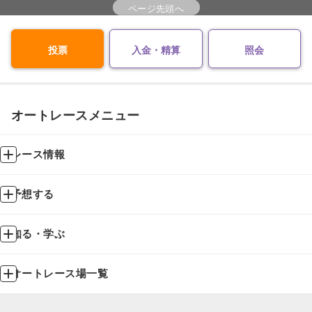
ページ先頭へ
投票
入金・精算
照会
オートレースメニュー
レース情報
予想する
知る・学ぶ
オートレース場一覧