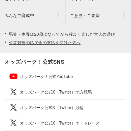
みんなで育成中
ご意見・ご要望
馬券・車券は20歳になってから程よく楽しむ大人の遊び
公営競技の払戻金の支払を受けた方へ
オッズパーク！公式SNS
オッズパーク！公式YouTube
オッズパーク公式X（Twitter）地方競馬
オッズパーク公式X（Twitter）競輪
オッズパーク公式X（Twitter）オートレース