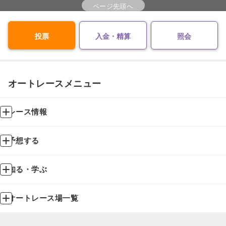
ページ先頭へ
投票
入金・精算
照会
オートレースメニュー
レース情報
予想する
知る・学ぶ
オートレース場一覧