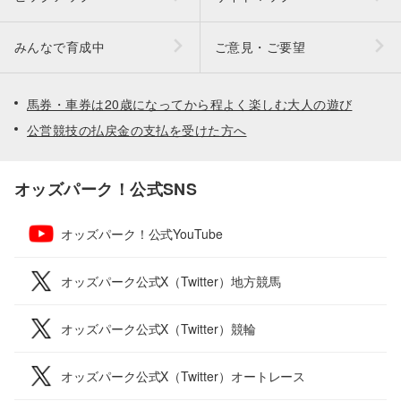
みんなで育成中
ご意見・ご要望
馬券・車券は20歳になってから程よく楽しむ大人の遊び
公営競技の払戻金の支払を受けた方へ
オッズパーク！公式SNS
オッズパーク！公式YouTube
オッズパーク公式X（Twitter）地方競馬
オッズパーク公式X（Twitter）競輪
オッズパーク公式X（Twitter）オートレース