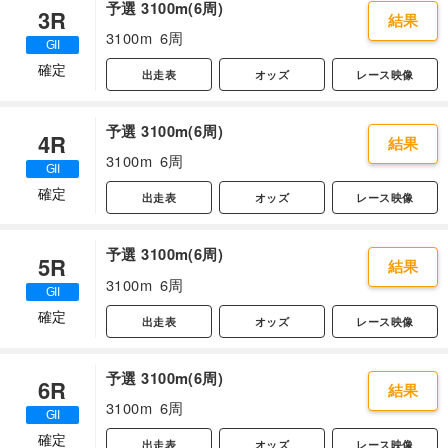
予選 3100m(6周)
3R
結果
3100m
6周
確定
出走表
オッズ
レース映像
予選 3100m(6周)
4R
結果
3100m
6周
確定
出走表
オッズ
レース映像
予選 3100m(6周)
5R
結果
3100m
6周
確定
出走表
オッズ
レース映像
予選 3100m(6周)
6R
結果
3100m
6周
確定
出走表
オッズ
レース映像