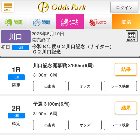
ログイン
2026年6月10日
川口
発売終了
令和８年度Ｇ２川口記念（ナイター）
初日
Ｇ２川口記念
川口記念開幕戦 3100m(6周)
1R
結果
3100m
6周
確定
出走表
オッズ
レース映像
予選 3100m(6周)
2R
結果
3100m
6周
確定
出走表
オッズ
レース映像