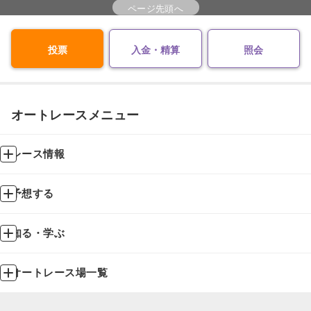
ページ先頭へ
投票
入金・精算
照会
オートレースメニュー
レース情報
予想する
知る・学ぶ
オートレース場一覧