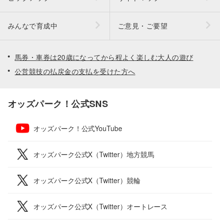
みんなで育成中
ご意見・ご要望
馬券・車券は20歳になってから程よく楽しむ大人の遊び
公営競技の払戻金の支払を受けた方へ
オッズパーク！公式SNS
オッズパーク！公式YouTube
オッズパーク公式X（Twitter）地方競馬
オッズパーク公式X（Twitter）競輪
オッズパーク公式X（Twitter）オートレース