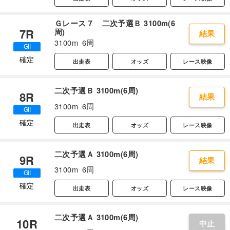
Ｇレース７ 二次予選Ｂ 3100m(6
7R
周)
結果
3100m
6周
確定
出走表
オッズ
レース映像
二次予選Ｂ 3100m(6周)
8R
結果
3100m
6周
確定
出走表
オッズ
レース映像
二次予選Ａ 3100m(6周)
9R
結果
3100m
6周
確定
出走表
オッズ
レース映像
二次予選Ａ 3100m(6周)
10R
中止