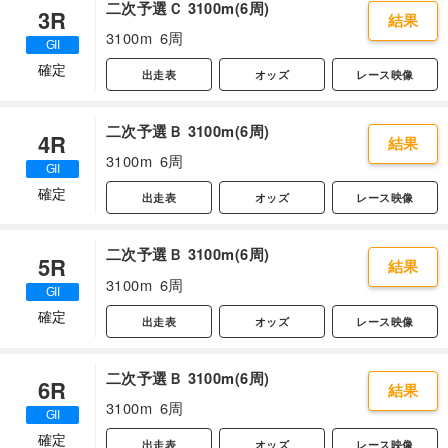
二次予選Ｃ 3100m(6周)
3R
結果
3100m
6周
確定
出走表
オッズ
レース映像
二次予選Ｂ 3100m(6周)
4R
結果
3100m
6周
確定
出走表
オッズ
レース映像
二次予選Ｂ 3100m(6周)
5R
結果
3100m
6周
確定
出走表
オッズ
レース映像
二次予選Ｂ 3100m(6周)
6R
結果
3100m
6周
確定
出走表
オッズ
レース映像