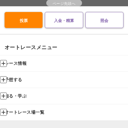
ページ先頭へ
投票
入金・精算
照会
オートレースメニュー
レース情報
予想する
知る・学ぶ
オートレース場一覧