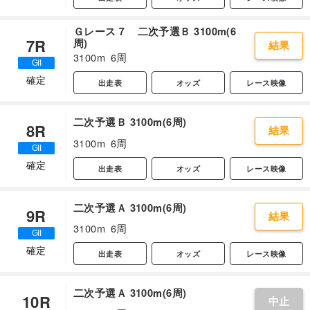
Ｇレース７ 二次予選Ｂ 3100m(6
7R
周)
結果
3100m
6周
確定
出走表
オッズ
レース映像
二次予選Ｂ 3100m(6周)
8R
結果
3100m
6周
確定
出走表
オッズ
レース映像
二次予選Ａ 3100m(6周)
9R
結果
3100m
6周
確定
出走表
オッズ
レース映像
二次予選Ａ 3100m(6周)
10R
中止