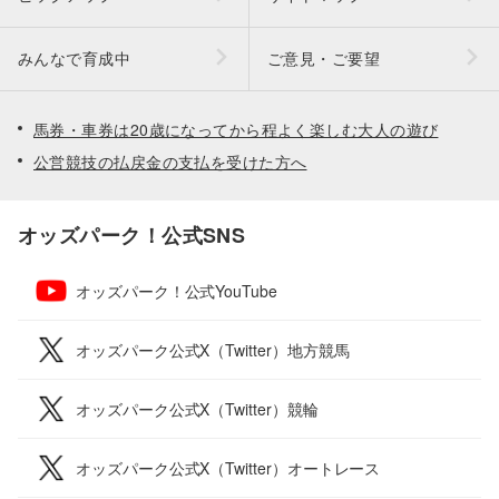
みんなで育成中
ご意見・ご要望
馬券・車券は20歳になってから程よく楽しむ大人の遊び
公営競技の払戻金の支払を受けた方へ
オッズパーク！公式SNS
オッズパーク！公式YouTube
オッズパーク公式X（Twitter）地方競馬
オッズパーク公式X（Twitter）競輪
オッズパーク公式X（Twitter）オートレース