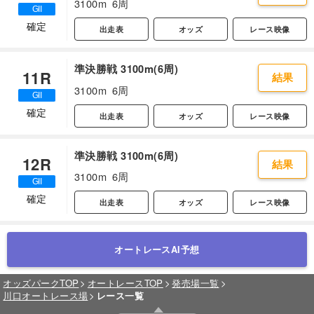
3100m
6周
確定
出走表
オッズ
レース映像
準決勝戦 3100m(6周)
11R
結果
3100m
6周
確定
出走表
オッズ
レース映像
準決勝戦 3100m(6周)
12R
結果
3100m
6周
確定
出走表
オッズ
レース映像
オートレースAI予想
オッズパークTOP
オートレースTOP
発売場一覧
川口オートレース場
レース一覧