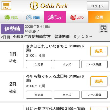
ログイン
2026年5月16日
伊勢崎
発売終了
令和８年度伊勢崎市営 普通開催 ５／１５～
2日目
さきほこれしいなさちこ 3100m(6
周)
結果
1R
3100m
6周
確定
出走表
オッズ
レース映像
今年も熱くもえる成田杯 3100m(6
周)
結果
2R
3100m
6周
確定
出走表
オッズ
レース映像
はにわ祭で古代人降臨 3100m(6周)