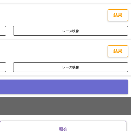
結果
レース映像
結果
レース映像
照会