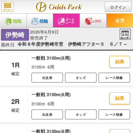
ログイン
2026年6月9日
伊勢崎
発売終了
令和８年度伊勢崎市営 伊勢崎アフター５ ６／７～
最終日
一般戦 3100m(6周)
結果
1R
3100m
6周
確定
出走表
オッズ
レース映像
一般戦 3100m(6周)
結果
2R
3100m
6周
確定
出走表
オッズ
レース映像
一般戦 3100m(6周)