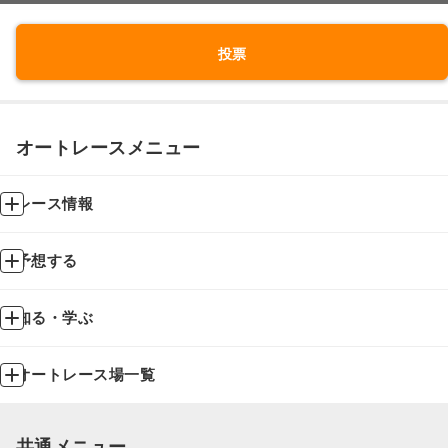
投票
オートレースメニュー
レース情報
予想する
知る・学ぶ
オートレース場一覧
共通メニュー