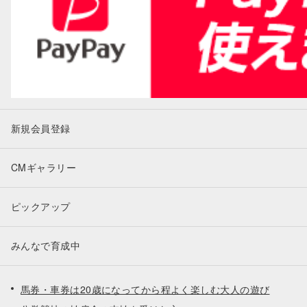
新規会員登録
CMギャラリー
ピックアップ
みんなで育成中
馬券・車券は20歳になってから程よく楽しむ大人の遊び