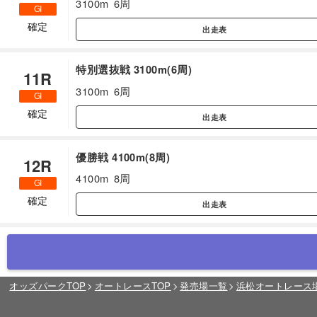
3100m
6周
確定
出走表
特別選抜戦 3100m(6周)
11R
3100m
6周
確定
出走表
優勝戦 4100m(8周)
12R
4100m
8周
確定
出走表
オッズパークTOP
オートレースTOP
発売場一覧
浜松オートレース