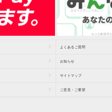
よくあるご質問
お知らせ
サイトマップ
ご意見・ご要望