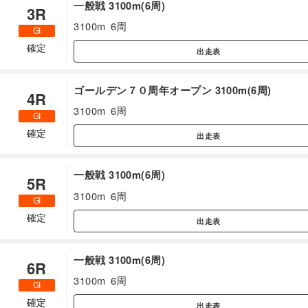
一般戦 3100m(6周)
3R
3100m
6周
確定
出走表
ゴールデン７０周年オープン 3100m(6周)
4R
3100m
6周
確定
出走表
一般戦 3100m(6周)
5R
3100m
6周
確定
出走表
一般戦 3100m(6周)
6R
3100m
6周
確定
出走表