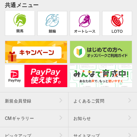
共通メニュー
新規会員登録
よくあるご質問
CMギャラリー
お知らせ
ピックアップ
サイトマップ