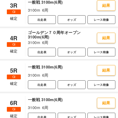
一般戦 3100m(6周)
3R
結果
3100m
6周
確定
出走表
オッズ
レース映像
ゴールデン７０周年オープン
4R
3100m(6周)
結果
3100m
6周
確定
出走表
オッズ
レース映像
一般戦 3100m(6周)
5R
結果
3100m
6周
確定
出走表
オッズ
レース映像
一般戦 3100m(6周)
6R
結果
3100m
6周
確定
出走表
オッズ
レース映像