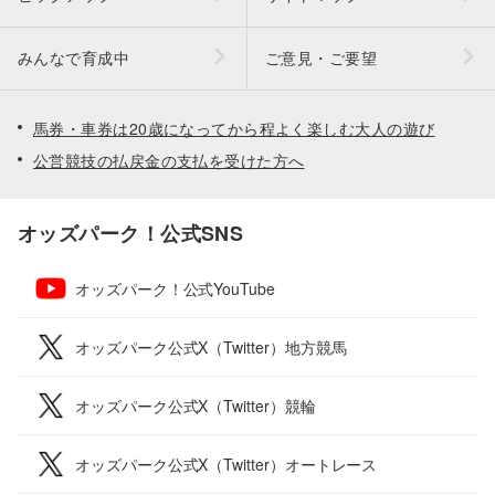
みんなで育成中
ご意見・ご要望
馬券・車券は20歳になってから程よく楽しむ大人の遊び
公営競技の払戻金の支払を受けた方へ
オッズパーク！公式SNS
オッズパーク！公式YouTube
オッズパーク公式X（Twitter）地方競馬
オッズパーク公式X（Twitter）競輪
オッズパーク公式X（Twitter）オートレース