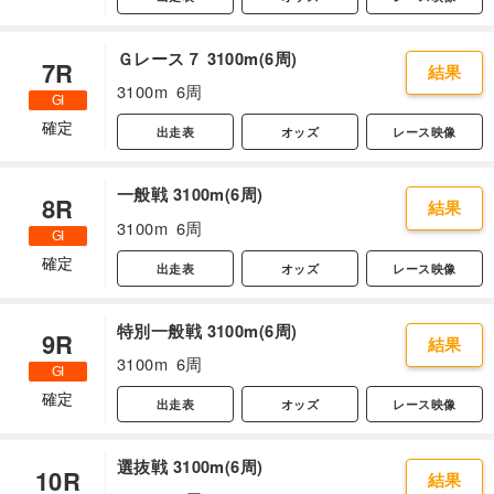
Ｇレース７ 3100m(6周)
7R
結果
3100m
6周
確定
出走表
オッズ
レース映像
一般戦 3100m(6周)
8R
結果
3100m
6周
確定
出走表
オッズ
レース映像
特別一般戦 3100m(6周)
9R
結果
3100m
6周
確定
出走表
オッズ
レース映像
選抜戦 3100m(6周)
10R
結果