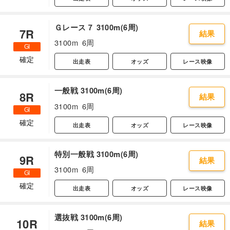
Ｇレース７ 3100m(6周)
7R
結果
3100m
6周
確定
出走表
オッズ
レース映像
一般戦 3100m(6周)
8R
結果
3100m
6周
確定
出走表
オッズ
レース映像
特別一般戦 3100m(6周)
9R
結果
3100m
6周
確定
出走表
オッズ
レース映像
選抜戦 3100m(6周)
10R
結果