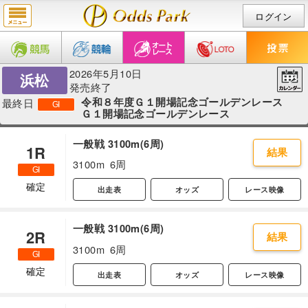
ログイン
2026年5月10日
浜松
発売終了
令和８年度Ｇ１開場記念ゴールデンレース
最終日
Ｇ１開場記念ゴールデンレース
一般戦 3100m(6周)
1R
結果
3100m
6周
確定
出走表
オッズ
レース映像
一般戦 3100m(6周)
2R
結果
3100m
6周
確定
出走表
オッズ
レース映像