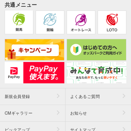
共通メニュー
新規会員登録
よくあるご質問
CMギャラリー
お知らせ
ピックアップ
サイトマップ