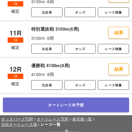
3100m
6周
確定
出走表
オッズ
レース映像
特別選抜戦 3100m(6周)
11R
結果
3100m
6周
確定
出走表
オッズ
レース映像
優勝戦 4100m(8周)
12R
結果
4100m
8周
確定
出走表
オッズ
レース映像
オートレースAI予想
オッズパークTOP
オートレースTOP
発売場一覧
浜松オートレース場
レース一覧