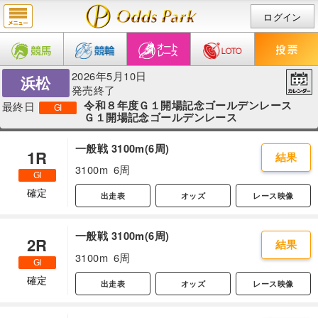
ログイン
2026年5月10日
浜松
発売終了
令和８年度Ｇ１開場記念ゴールデンレース
最終日
Ｇ１開場記念ゴールデンレース
一般戦 3100m(6周)
1R
結果
3100m
6周
確定
出走表
オッズ
レース映像
一般戦 3100m(6周)
2R
結果
3100m
6周
確定
出走表
オッズ
レース映像