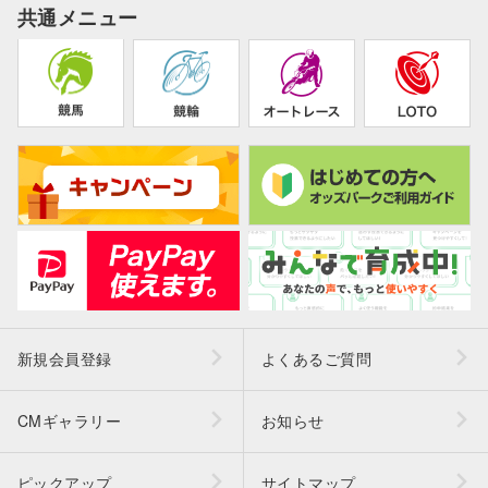
共通メニュー
新規会員登録
よくあるご質問
CMギャラリー
お知らせ
ピックアップ
サイトマップ