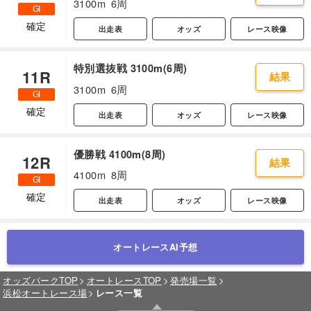
3100m
6周
確定
出走表
オッズ
レース映像
特別選抜戦 3100m(6周)
11R
結果
3100m
6周
確定
出走表
オッズ
レース映像
優勝戦 4100m(8周)
12R
結果
4100m
8周
確定
出走表
オッズ
レース映像
オートレースAI予想
オッズパークTOP
オートレースTOP
発売場一覧
浜松オートレース場
レース一覧