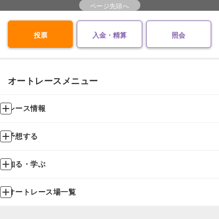
ページ先頭へ
投票
入金・精算
照会
オートレースメニュー
レース情報
予想する
知る・学ぶ
オートレース場一覧