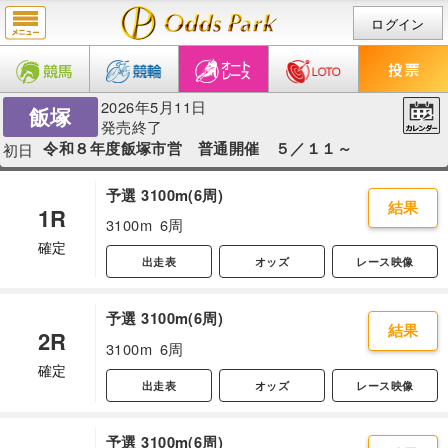
ログイン
2026年5月11日
飯塚
発売終了
令和８年度飯塚市営 普通開催 ５／１１～
初日
予選 3100m(6周)
結果
1R
3100m
6周
確定
出走表
オッズ
レース映像
予選 3100m(6周)
結果
2R
3100m
6周
確定
出走表
オッズ
レース映像
予選 3100m(6周)