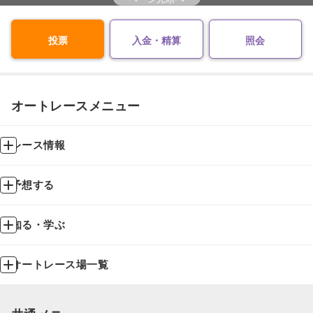
投票
入金・精算
照会
オートレースメニュー
レース情報
予想する
知る・学ぶ
オートレース場一覧