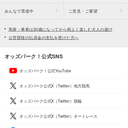
みんなで育成中
ご意見・ご要望
馬券・車券は20歳になってから程よく楽しむ大人の遊び
公営競技の払戻金の支払を受けた方へ
オッズパーク！公式SNS
オッズパーク！公式YouTube
オッズパーク公式X（Twitter）地方競馬
オッズパーク公式X（Twitter）競輪
オッズパーク公式X（Twitter）オートレース