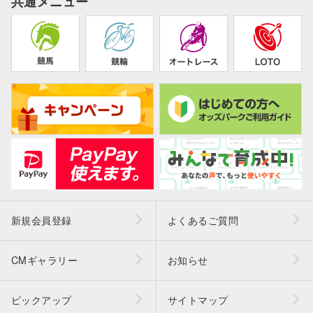
共通メニュー
新規会員登録
よくあるご質問
CMギャラリー
お知らせ
ピックアップ
サイトマップ