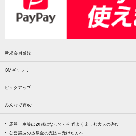
新規会員登録
CMギャラリー
ピックアップ
みんなで育成中
馬券・車券は20歳になってから程よく楽しむ大人の遊び
公営競技の払戻金の支払を受けた方へ