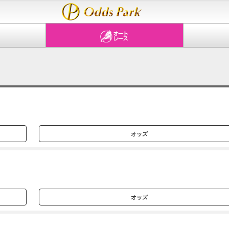
オッズ
オッズ