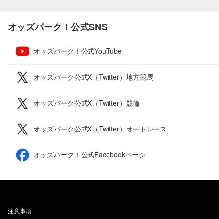
オッズパーク！公式SNS
オッズパーク！公式YouTube
オッズパーク公式X（Twitter）地方競馬
オッズパーク公式X（Twitter）競輪
オッズパーク公式X（Twitter）オートレース
オッズパーク！公式Facebookページ
注意事項