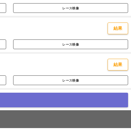
レース映像
結果
レース映像
結果
レース映像