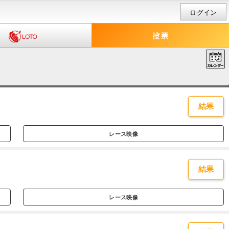
ログイン
結果
レース映像
結果
レース映像