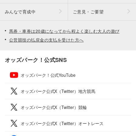
みんなで育成中
ご意見・ご要望
馬券・車券は20歳になってから程よく楽しむ大人の遊び
公営競技の払戻金の支払を受けた方へ
オッズパーク！公式SNS
オッズパーク！公式YouTube
オッズパーク公式X（Twitter）地方競馬
オッズパーク公式X（Twitter）競輪
オッズパーク公式X（Twitter）オートレース