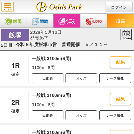
ログイン
2026年5月12日
飯塚
発売終了
令和８年度飯塚市営 普通開催 ５／１１～
2日目
一般戦 3100m(6周)
結果
1R
3100m
6周
確定
出走表
オッズ
レース映像
一般戦 3100m(6周)
結果
2R
3100m
6周
確定
出走表
オッズ
レース映像
一般戦 3100m(6周)