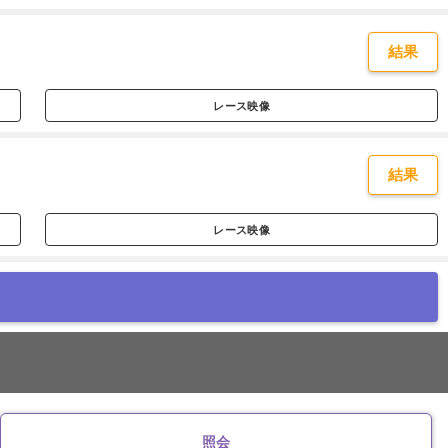
結果
レース映像
結果
レース映像
照会