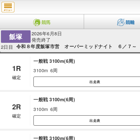
2026年6月8日
飯塚
発売終了
令和８年度飯塚市営 オーバーミッドナイト ６／７～
2日目
一般戦 3100m(6周)
1R
3100m
6周
確定
出走表
一般戦 3100m(6周)
2R
3100m
6周
確定
出走表
一般戦 3100m(6周)