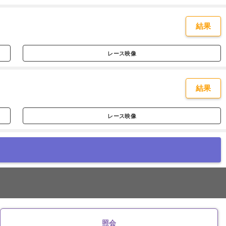
結果
レース映像
結果
レース映像
照会