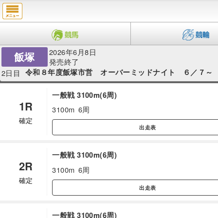
2026年6月8日
飯塚
発売終了
令和８年度飯塚市営 オーバーミッドナイト ６／７～
2日目
一般戦 3100m(6周)
1R
3100m
6周
確定
出走表
一般戦 3100m(6周)
2R
3100m
6周
確定
出走表
一般戦 3100m(6周)