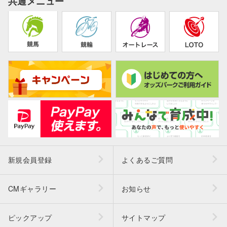
共通メニュー
新規会員登録
よくあるご質問
CMギャラリー
お知らせ
ピックアップ
サイトマップ