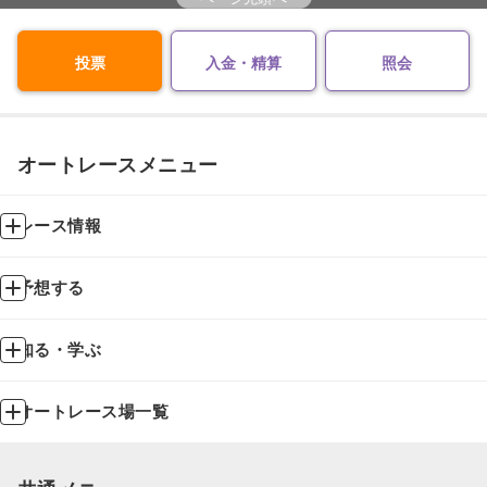
投票
入金・精算
照会
オートレースメニュー
レース情報
予想する
知る・学ぶ
オートレース場一覧