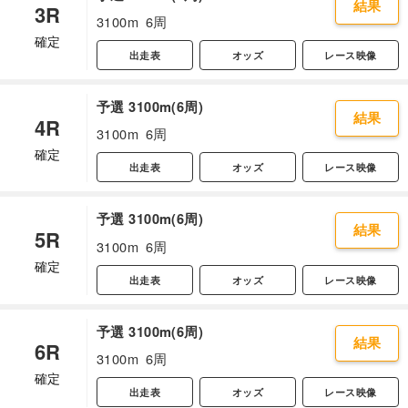
結果
3R
3100m
6周
確定
出走表
オッズ
レース映像
予選 3100m(6周)
結果
4R
3100m
6周
確定
出走表
オッズ
レース映像
予選 3100m(6周)
結果
5R
3100m
6周
確定
出走表
オッズ
レース映像
予選 3100m(6周)
結果
6R
3100m
6周
確定
出走表
オッズ
レース映像