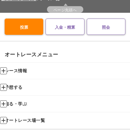
ページ先頭へ
投票
入金・精算
照会
オートレースメニュー
レース情報
予想する
知る・学ぶ
オートレース場一覧