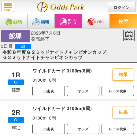
ログイン
2026年7月8日
飯塚
発売終了
3日目
令和８年度Ｇ２ミッドナイトチャンピオンカップ
Ｇ２ミッドナイトチャンピオンカップ
ワイルドカード 3100m(6周)
1R
結果
3100m
6周
確定
出走表
オッズ
レース映像
ワイルドカード 3100m(6周)
2R
結果
3100m
6周
確定
出走表
オッズ
レース映像