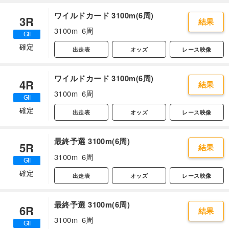
ワイルドカード 3100m(6周)
3R
結果
3100m
6周
確定
出走表
オッズ
レース映像
ワイルドカード 3100m(6周)
4R
結果
3100m
6周
確定
出走表
オッズ
レース映像
最終予選 3100m(6周)
5R
結果
3100m
6周
確定
出走表
オッズ
レース映像
最終予選 3100m(6周)
6R
結果
3100m
6周