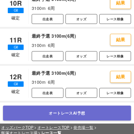
10R
結果
3100m
6周
確定
出走表
オッズ
レース映像
最終予選 3100m(6周)
11R
結果
3100m
6周
確定
出走表
オッズ
レース映像
最終予選 3100m(6周)
12R
結果
3100m
6周
確定
出走表
オッズ
レース映像
オートレースAI予想
オッズパークTOP
オートレースTOP
発売場一覧
飯塚オートレース場
レース一覧