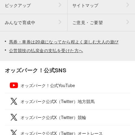
ピックアップ
サイトマップ
みんなで育成中
ご意見・ご要望
馬券・車券は20歳になってから程よく楽しむ大人の遊び
公営競技の払戻金の支払を受けた方へ
オッズパーク！公式SNS
オッズパーク！公式YouTube
オッズパーク公式X（Twitter）地方競馬
オッズパーク公式X（Twitter）競輪
オッズパーク公式X（Twitter）オートレース