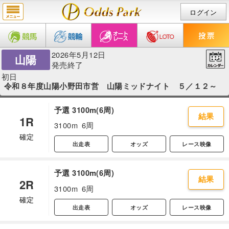
ログイン
2026年5月12日
山陽
発売終了
初日
令和８年度山陽小野田市営 山陽ミッドナイト ５／１２～
予選 3100m(6周)
結果
1R
3100m
6周
確定
出走表
オッズ
レース映像
予選 3100m(6周)
結果
2R
3100m
6周
確定
出走表
オッズ
レース映像