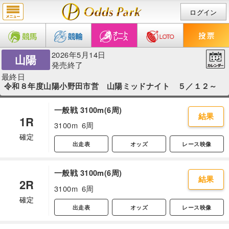
ログイン
2026年5月14日
山陽
発売終了
最終日
令和８年度山陽小野田市営 山陽ミッドナイト ５／１２～
一般戦 3100m(6周)
結果
1R
3100m
6周
確定
出走表
オッズ
レース映像
一般戦 3100m(6周)
結果
2R
3100m
6周
確定
出走表
オッズ
レース映像