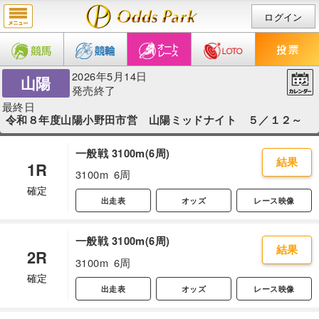
ログイン
2026年5月14日
山陽
発売終了
最終日
令和８年度山陽小野田市営 山陽ミッドナイト ５／１２～
一般戦 3100m(6周)
結果
1R
3100m
6周
確定
出走表
オッズ
レース映像
一般戦 3100m(6周)
結果
2R
3100m
6周
確定
出走表
オッズ
レース映像