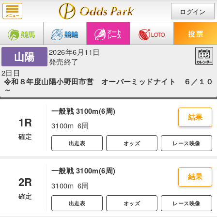
ログイン
2026年6月11日
山陽
発売終了
2日目
令和８年度山陽小野田市営 オーバーミッドナイト ６／１０
～
一般戦 3100m(6周)
結果
1R
3100m
6周
確定
出走表
オッズ
レース映像
一般戦 3100m(6周)
結果
2R
3100m
6周
確定
出走表
オッズ
レース映像