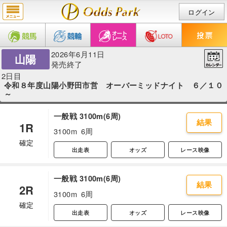
ログイン
2026年6月11日
山陽
発売終了
2日目
令和８年度山陽小野田市営 オーバーミッドナイト ６／１０
～
一般戦 3100m(6周)
結果
1R
3100m
6周
確定
出走表
オッズ
レース映像
一般戦 3100m(6周)
結果
2R
3100m
6周
確定
出走表
オッズ
レース映像