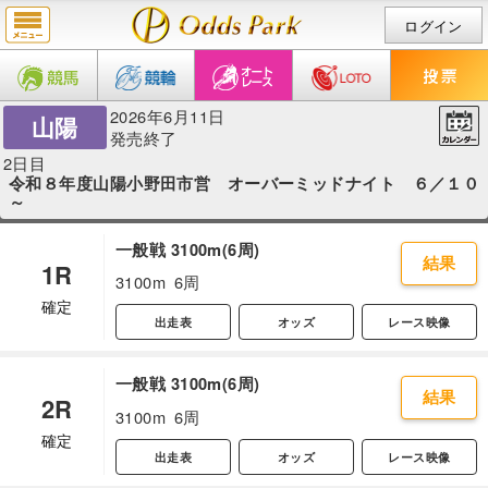
ログイン
2026年6月11日
山陽
発売終了
2日目
令和８年度山陽小野田市営 オーバーミッドナイト ６／１０
～
一般戦 3100m(6周)
結果
1R
3100m
6周
確定
出走表
オッズ
レース映像
一般戦 3100m(6周)
結果
2R
3100m
6周
確定
出走表
オッズ
レース映像