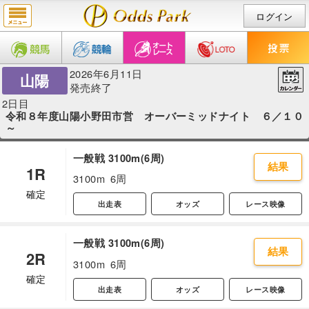
ログイン
2026年6月11日
山陽
発売終了
2日目
令和８年度山陽小野田市営 オーバーミッドナイト ６／１０
～
一般戦 3100m(6周)
結果
1R
3100m
6周
確定
出走表
オッズ
レース映像
一般戦 3100m(6周)
結果
2R
3100m
6周
確定
出走表
オッズ
レース映像